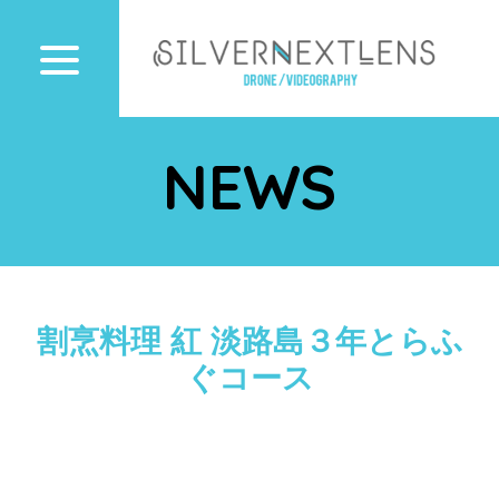
NEWS
割烹料理 紅 淡路島３年とらふ
ぐコース